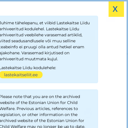
x
Juhime tähelepanu, et viibid Lastekaitse Liidu
arhiveeritud kodulehel. Lastekaitse Liidu
Kiusamisest vabaks!
Lapse õiguste saadikud
arhiveeritud veebilehe varasemad artiklid,
viited seadusandlusele või muu selline
teabeinfo ei pruugi olla antud hetkel enam
ajakohane. Varasemad kirjutised on
arhiveeritud muutmata kujul.
Lastekaitse Liidu kodulehele:
lastekaitseliit.ee
Please note that you are on the archived
website of the Estonian Union for Child
Welfare. Previous articles, references to
legislation, or other information on the
archived website of the Estonian Union for
Child Welfare may no longer be up to date.