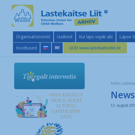
Organisatsioonist
Uudised
Kui laps vajab abi
Lapse õ
Koolitused
UUS! www.lastekaitseliit.ee
Arhiiv Lastekai
News
12. august 20