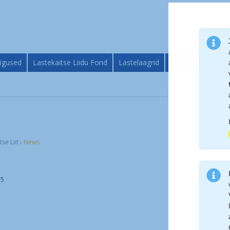
igused
Lastekaitse Liidu Fond
Lastelaagrid
Targalt Internetis
tse Liit
›
News
15