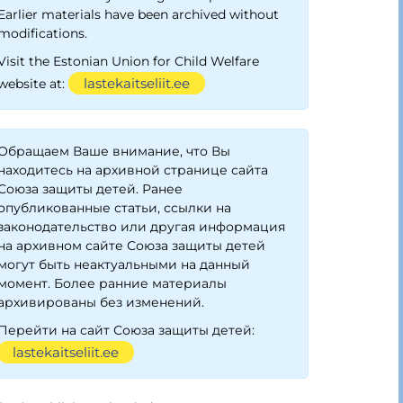
Earlier materials have been archived without
modifications.
Visit the Estonian Union for Child Welfare
lastekaitseliit.ee
website at:
Обращаем Ваше внимание, что Вы
находитесь на архивной странице сайта
Союза защиты детей. Ранее
опубликованные статьи, ссылки на
законодательство или другая информация
на архивном сайте Союза защиты детей
могут быть неактуальными на данный
момент. Более ранние материалы
архивированы без изменений.
Перейти на сайт Союза защиты детей:
lastekaitseliit.ee