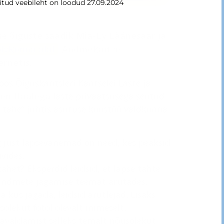
itud veebileht on loodud 27.09.2024
pse õiguste saadik Mia-Ly Läänesaar ja
õlvkonna alal
Andmekaitse
ernetis.
os Õiguskantsleri Kantselei Laste ja
len Häälega
laste privaatsusega seotud
a tahe” juhtis asutuse koostöö valdkonna
ng just lapsevanemad on need, kes peaksid
vides.
tahet? Eksperdid leidsid, et lapse tahte
a andmete jagamise teemat arutades.
 kus jagada, leidsid arutlejad. Lisaks
solekut fotol olevalt inimeselt.
 avaldamist selleks temalt nõusolekut,