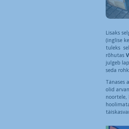
Lisaks se
(inglise k
tuleks se
rõhutas
V
julgeb la
seda rohk
Tänases a
olid arva
noortele,
hoolimat
täiskasva