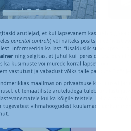
lgitasid arutlejad, et kui lapsevanem kasutab digisead
eeles
parental controls
) või näiteks positsioneerimist v
llest informeerida ka last. “Usalduslik suhe lapse ja l
alner
ning selgitas, et juhul kui peres on usaldus ni
ps ka küsimuste või murede korral lapsevanema poole
em vastutust ja vabadust võiks talle pakkuda,” põhje
ndmerikkas maailmas on privaatsuse küsimused järje
musel, et temaatiliste aruteludega tuleb kindlasti jätk
 lastevanematele kui ka kõigile teistele, kellele laste
a tugevatest vihmahoogudest kuulamas paarkümmend 
nut.