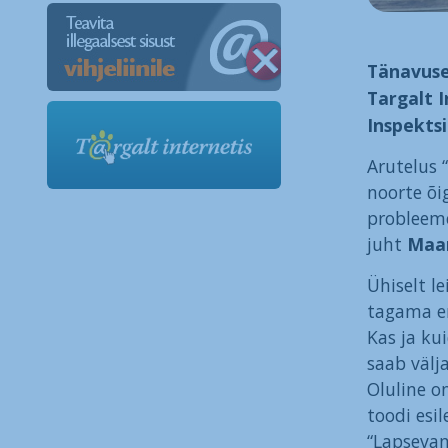
Tänavusel
Targalt I
Inspektsi
Arutelus 
noorte õi
probleeme
juht
Maar
Ühiselt l
tagama en
Kas ja kui
saab välj
Oluline o
toodi esil
“Lapsevan