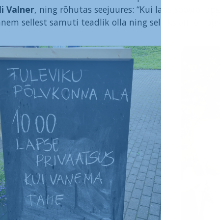
li Valner
, ning rõhutas seejuures: “Kui laps soovib lap
anem sellest samuti teadlik olla ning selleks enne nõu