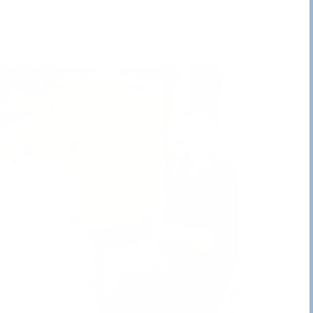
sevanemast pildi üles panna, siis sooviks
soleku anda”.