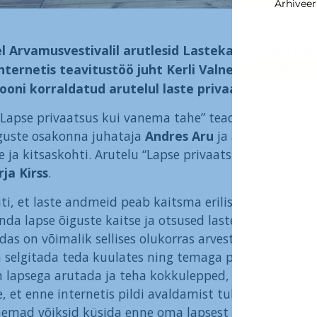
Arhiveer
 Arvamusvestivalil arutlesid Lastekaitse Liidu la
nternetis teavitustöö juht Kerli Valner
tuleviku p
ooni korraldatud arutelul laste privaatsuse üle int
“Lapse privaatsus kui vanema tahe” teadvustati ühesko
guste osakonna juhataja
Andres Aru
ja advokaadi
He
 ja kitsaskohti. Arutelu “Lapse privaatsus kui vanem
ja Kirss
.
eiti, et laste andmeid peab kaitsma erilise hoolega ni
da lapse õiguste kaitse ja otsused laste parimates hu
das on võimalik sellises olukorras arvestada alaealise 
a selgitada teda kuulates ning temaga privaatsuse j
n lapsega arutada ja teha kokkulepped, mida, kellega ja
e, et enne internetis pildi avaldamist tuleb küsida nõu
emad võiksid küsida enne oma lapsest pildi või video