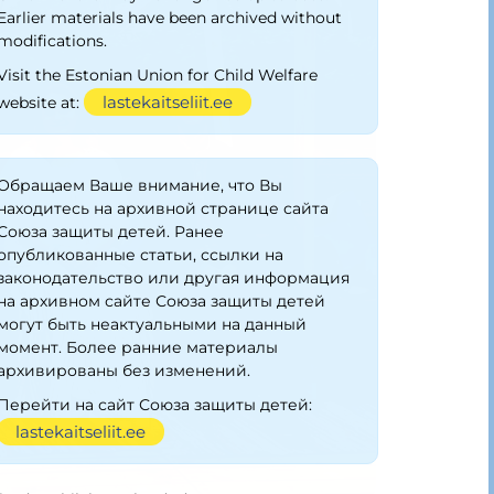
Earlier materials have been archived without
modifications.
Visit the Estonian Union for Child Welfare
lastekaitseliit.ee
website at:
Обращаем Ваше внимание, что Вы
находитесь на архивной странице сайта
Союза защиты детей. Ранее
опубликованные статьи, ссылки на
законодательство или другая информация
на архивном сайте Союза защиты детей
могут быть неактуальными на данный
момент. Более ранние материалы
архивированы без изменений.
Перейти на сайт Союза защиты детей:
lastekaitseliit.ee