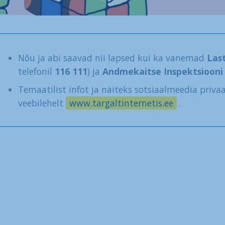
Nõu ja abi saavad nii lapsed kui ka vanemad
Las
telefonil
116 111
) ja
Andmekaitse Inspektsiooni
Temaatilist infot ja näiteks sotsiaalmeedia priva
veebilehelt
www.targaltinternetis.ee
.