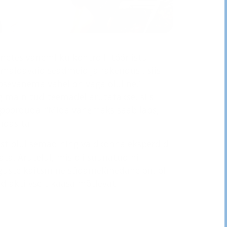
metes vanemliku kontrolli tööriistu
õimaldavaid seadmeid ja rakendusi, siis
apsevanema vahel on väga oluline,”
ng mainitud teemadel arutatakse, siis
 pöörduda. “Mida vanemaks saab laps,
ndas ta.
st olulisemad ning valdkonna eksperdid
ata. Arutelul, mis oli suunatud nii
 õiguste kaitsmine südamelähedane on, oli
aktiivselt kaasa mõtlevat