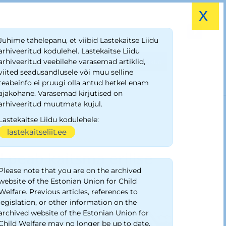
x
Juhime tähelepanu, et viibid Lastekaitse Liidu
arhiveeritud kodulehel. Lastekaitse Liidu
Kiusamisest vabaks!
Lapse õiguste saadikud
arhiveeritud veebilehe varasemad artiklid,
viited seadusandlusele või muu selline
teabeinfo ei pruugi olla antud hetkel enam
ajakohane. Varasemad kirjutised on
arhiveeritud muutmata kujul.
Lastekaitse Liidu kodulehele:
lastekaitseliit.ee
eid peab kaitsma erilise hoolega
 peab kaitsma erilise
Please note that you are on the archived
website of the Estonian Union for Child
Welfare. Previous articles, references to
legislation, or other information on the
archived website of the Estonian Union for
Child Welfare may no longer be up to date.