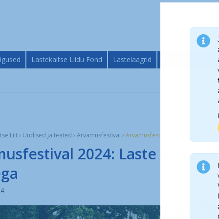
igused
Lastekaitse Liidu Fond
Lastelaagrid
Targalt Internetis
tse Liit
›
Uudised ja teated
›
Arvamusfestival
›
Arvamusfestival 2024: Laste andm
usfestival 2024: Laste andmeid
ega
24