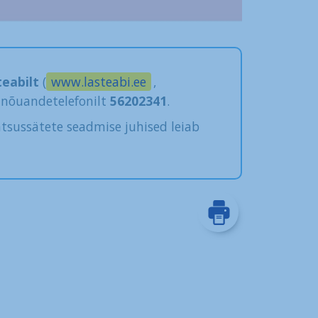
teabilt
(
www.lasteabi.ee
,
nõuandetelefonilt
56202341
.
atsussätete seadmise juhised leiab