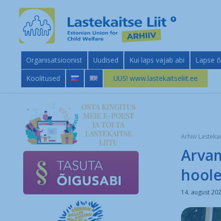
Organisatsioonist
Uudised
Kui laps vajab abi
Lapse õ
Koolitused
UUS! www.lastekaitseliit.ee
Arhiiv Lastekai
Arvam
hool
14. august 20