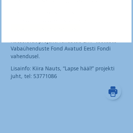
olukorda lapse osaluõigustest Ida-Virumaal.
Kogu info projektist “Lapse hääl!” on
kättesaadav projekti kodulehel –
lapsehaal.lastekaitseliit.ee
Käesolevat projekti rahastab EMP toetuste
Vabaühenduste Fond Avatud Eesti Fondi
vahendusel.
Lisainfo: Kiira Nauts, “Lapse hääl!” projekti
juht, tel: 53771086