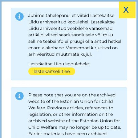
x
Juhime tähelepanu, et viibid Lastekaitse
Liidu arhiveeritud kodulehel. Lastekaitse
Liidu arhiveeritud veebilehe varasemad
artiklid, viited seadusandlusele või muu
selline teabeinfo ei pruugi olla antud hetkel
enam ajakohane. Varasemad kirjutised on
arhiveeritud muutmata kujul.
Lastekaitse Liidu kodulehele:
lastekaitseliit.ee
? MENU
Please note that you are on the archived
website of the Estonian Union for Child
Welfare. Previous articles, references to
legislation, or other information on the
archived website of the Estonian Union for
Arhiiv Lastekaitse Liit
›
Uudised ja teated
›
“Lapse hääl!” saab
avalöögi
Child Welfare may no longer be up to date.
“Lapse hääl!” saab
Earlier materials have been archived