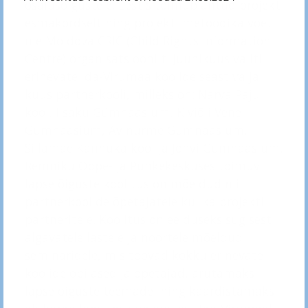
osalusõigustele. Eestis toimub antud projekt
esmakordselt ning projekti metoodika võeti
üle Moldova CRIC (Child Rights Information
Centre) organisatsioonilt. Juunikuus valiti
erinevate Ida-Virumaa koolide seast välja
kuus partnerkooli, milleks on: Narva Paju
kool, Iisaku Gümnaasium, Kiviõli Vene
Gümnaasium, Avinurme Gümnaasium,
Sillamäe Kannuka kool ja Jõhvi Gümnaasium.
Remniku Õppe- ja Puhkekeskuses toimuv
lapse õiguste koolitus on mõeldud nii
partnerkoolide õpetajatele kui ka projekti
partneritele. Koolitus on eelduseks sügisest
algavatele lastele ja noortele mõeldud
seminaridele, mis toovad kokku erinevate
koolide õpilased ja õpetajad, arutamaks
lapse õiguste teemadel ning kaardistamaks