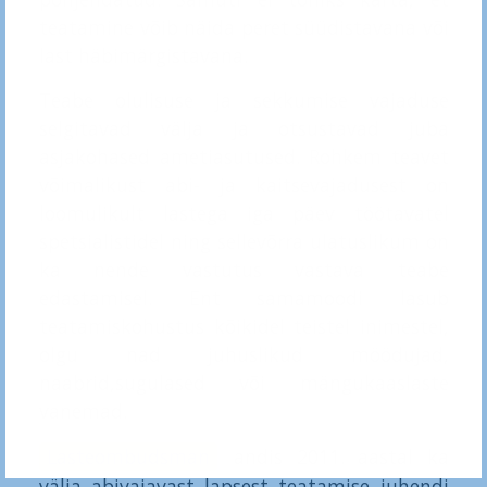
teatamine võib näida peret süüdistavana või
last häbimärgistavana.
Teabe olulisuse ja sekkumise vajaduse
selgitavad välja ja otsustavad juba
asjakohased ametiasutused. Rohkem teavet
võimalikust abi- ja kaitsevajadusest on
loomulikult lastega iga päev töötavatel
spetsialistidel ning sellevõrra ulatuslikum on
ka nende vastutus vastava teabe
edastamisel. Ent samamoodi lasub
teatamiskohustus kõikidel teistel inimestel,
olgu nad juhuslikud möödujad,
naabrid,sugulased või mängukaaslaste
vanemad.
Lasteombudsman
andis 2011. aastal ka
välja abivajavast lapsest teatamise juhendi