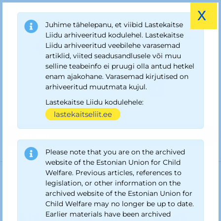
x
Juhime tähelepanu, et viibid Lastekaitse
Liidu arhiveeritud kodulehel. Lastekaitse
Liidu arhiveeritud veebilehe varasemad
artiklid, viited seadusandlusele või muu
selline teabeinfo ei pruugi olla antud hetkel
enam ajakohane. Varasemad kirjutised on
arhiveeritud muutmata kujul.
Lastekaitse Liidu kodulehele:
lastekaitseliit.ee
? MENU
Please note that you are on the archived
website of the Estonian Union for Child
Welfare. Previous articles, references to
legislation, or other information on the
archived website of the Estonian Union for
Arhiiv Lastekaitse Liit
›
Uudised ja teated
›
Abivajavast lapsest
saab teatada ööpäev läbi
Child Welfare may no longer be up to date.
Abivajavast lapsest saab
Earlier materials have been archived