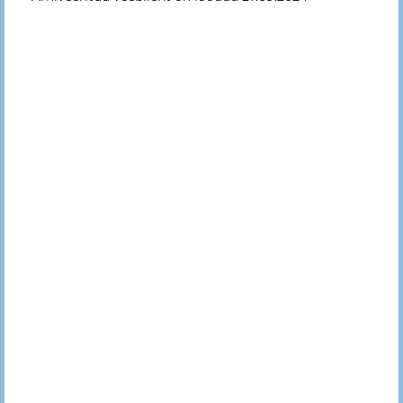
Abivajavast lapsest tuleb teada anda
üleriigilisel tasuta ööpäevaringsel
lühinumbril
116 111
. Lühinumbri eesmärgiks
on võimaldada kõigil isikutel operatiivselt
teatada abivajavast lapsest, tagada saadud
info edastamise vastavate spetsialistideni
ning pakkuda lastele ja lastega seotud
isikutele esmast sotsiaalset nõustamist ja
vajadusel kriisinõustamist.
Lapse abistamisel tuleb lähtuda tema
individuaalsetest vajadustest ja huvidest.
Lapse abi ja kaitseta jäämise eest vastutab
igaüks, kes märkab lapse abivajadust, aga ei
anna sellest teada. Teatamata jätmist ei saa
õigustada sellega, et ei olda kindel, kas
kahtlus lapse abivajaduse kohta on piisavalt
põhjendatud. Samuti ei tohiks karta, et