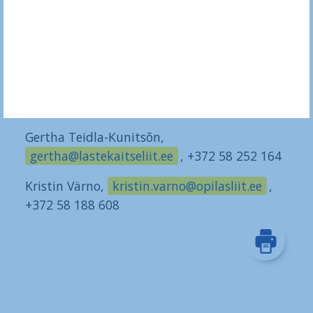
Gümnaasiumi peeglisaalis
Pressiteate koostas:
Gertha Teidla-Kunitsõn, MTÜ Lastekaitse Liit
Lisainfo:
Gertha Teidla-Kunitsõn,
gertha@lastekaitseliit.ee
, +372 58 252 164
Kristin Värno,
kristin.varno@opilasliit.ee
,
+372 58 188 608