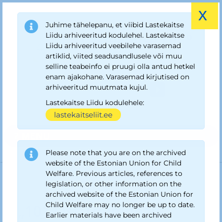
x
Juhime tähelepanu, et viibid Lastekaitse
Liidu arhiveeritud kodulehel. Lastekaitse
Liidu arhiveeritud veebilehe varasemad
artiklid, viited seadusandlusele või muu
selline teabeinfo ei pruugi olla antud hetkel
enam ajakohane. Varasemad kirjutised on
arhiveeritud muutmata kujul.
Lastekaitse Liidu kodulehele:
lastekaitseliit.ee
? MENU
Please note that you are on the archived
website of the Estonian Union for Child
Welfare. Previous articles, references to
legislation, or other information on the
archived website of the Estonian Union for
Arhiiv Lastekaitse Liit
›
Uudised ja teated
›
„101 last Toompeale“
Child Welfare may no longer be up to date.
„101 last Toompeale“
Earlier materials have been archived