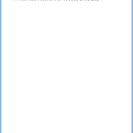
Tallinn
: 29.september, 10.00 Tallinna
Vanalinna Hariduskolleegiumi
Gümnaasiumis
Tartu:
20.oktoober, 12.00 Jaan Poska
Gümnaasiumis
Pärnu:
14.oktoober, 11.00 Pärnu
Hansagümnaasiumis
Paide:
13.oktoober, 11.00 Paide
Gümnaasiumis
Viljandi:
13.oktoober, 11.00 Viljandi
Kultuuriakadeemias
Kuressaare:
11.oktoober, 16.30 Kuressaare
Ametikoolis
Jõhvi:
6.oktoober, 11.00 Jõhvi Seltsimajas
Võru:
6.oktoober, 10.00 Võru Kreutzwaldi