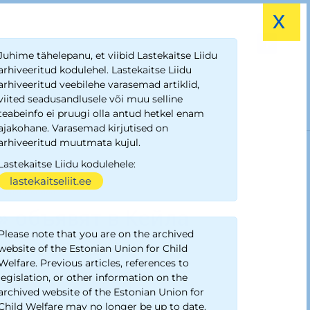
x
Juhime tähelepanu, et viibid Lastekaitse Liidu
arhiveeritud kodulehel. Lastekaitse Liidu
Компьютер каждому школьнику
arhiveeritud veebilehe varasemad artiklid,
viited seadusandlusele või muu selline
teabeinfo ei pruugi olla antud hetkel enam
ajakohane. Varasemad kirjutised on
arhiveeritud muutmata kujul.
Lastekaitse Liidu kodulehele:
lastekaitseliit.ee
ъявят в Кейла
» объявят в Кейла
Please note that you are on the archived
website of the Estonian Union for Child
Welfare. Previous articles, references to
legislation, or other information on the
archived website of the Estonian Union for
Child Welfare may no longer be up to date.