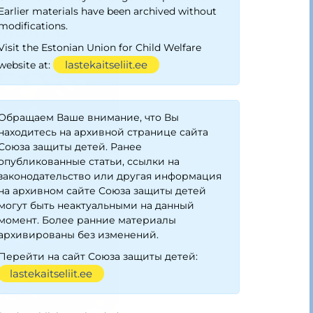
Earlier materials have been archived without
modifications.
Visit the Estonian Union for Child Welfare
lastekaitseliit.ee
website at:
Обращаем Ваше внимание, что Вы
находитесь на архивной странице сайта
Союза защиты детей. Ранее
опубликованные статьи, ссылки на
законодательство или другая информация
на архивном сайте Союза защиты детей
могут быть неактуальными на данный
момент. Более ранние материалы
архивированы без изменений.
Перейти на сайт Союза защиты детей:
lastekaitseliit.ee