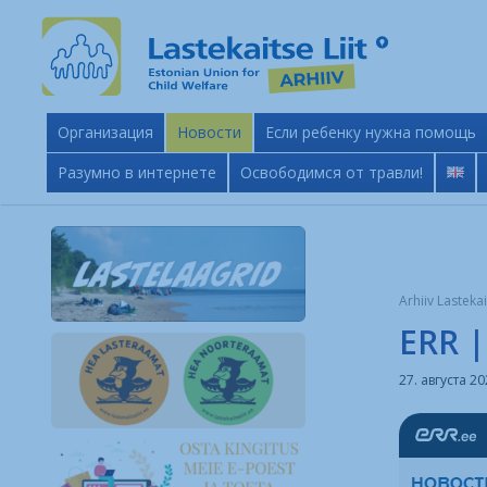
Oрганизация
Новости
Если ребенку нужна помощь
Разумно в интернете
Освободимся от травли!
Arhiiv Lastekai
ERR 
27. августа 2