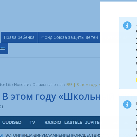
Права ребенка
Фонд Союза защиты детей
Детские лагеря
tse Liit
›
Новости
›
Остальные о нас
›
ERR | В этом году «Школьный мир» об
| В этом году «Школьный мир
021