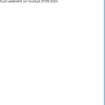
itud veebileht on loodud 27.09.2024
Школьный мир» — на этот раз
д Кейлаской школой.
вай и помогай!», сообщил в четверг