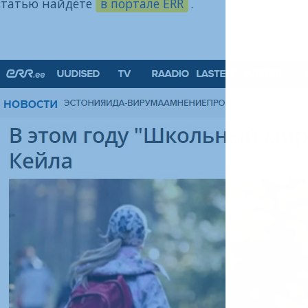
статью найдёте
в портале ERR
.