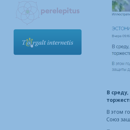
В среду
торжест
В этом г
Союз защ