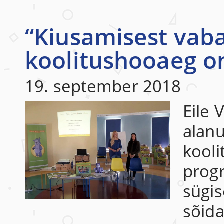
“Kiusamisest vaba
koolitushooaeg o
19. september 2018
Eile 
alanu
kooli
prog
sügis
sõid