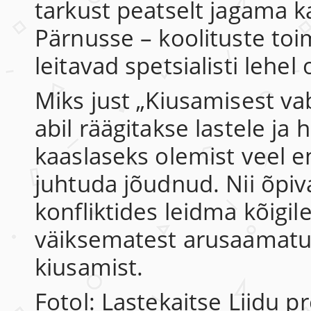
tarkust peatselt jagama ka
Pärnusse – koolituste to
leitavad spetsialisti lehel 
Miks just „Kiusamisest va
abil räägitakse lastele ja
kaaslaseks olemist veel e
juhtuda jõudnud. Nii õpi
konfliktides leidma kõigile
väiksematest arusaamatus
kiusamist.
Fotol: Lastekaitse Liidu 