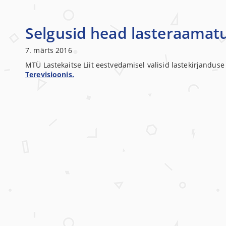
Selgusid head lasteraamat
7. märts 2016
MTÜ Lastekaitse Liit eestvedamisel valisid lastekirjandu
Terevisioonis.